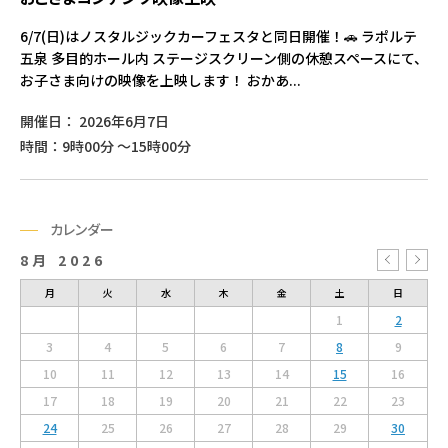
6/7(日)はノスタルジックカーフェスタと同日開催！🚗 ラポルテ
五泉 多目的ホール内 ステージスクリーン側の休憩スペースにて、
お子さま向けの映像を上映します！ おかあ...
開催日： 2026年6月7日
時間：9時00分 ～15時00分
カレンダー
8月 2026
« 
月
火
水
木
金
土
日
1
2
3
4
5
6
7
8
9
10
11
12
13
14
15
16
17
18
19
20
21
22
23
24
25
26
27
28
29
30