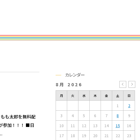
カレンダー
8月 2026
« 
月
火
水
木
金
土
日
1
2
3
4
5
6
7
8
9
 もも太郎を無料配
が参加！！！ ■日
10
11
12
13
14
15
16
.
17
18
19
20
21
22
23